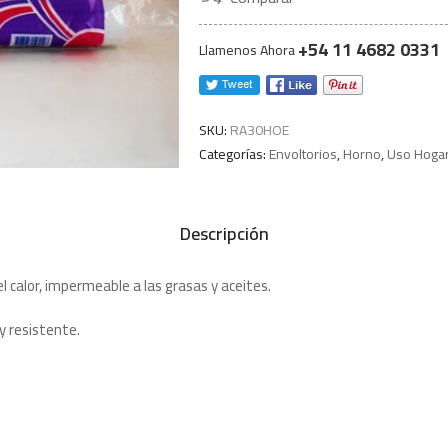
+54 11 4682 0331
Llamenos Ahora
SKU:
RA30HOE
Categorías:
Envoltorios
,
Horno
,
Uso Hoga
Descripción
l calor, impermeable a las grasas y aceites.
y resistente.