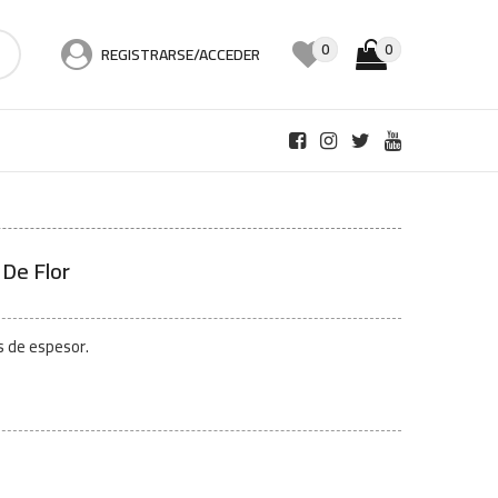
0
0
REGISTRARSE/ACCEDER
 De Flor
s de espesor.